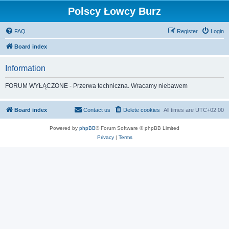
Polscy Łowcy Burz
FAQ
Register
Login
Board index
Information
FORUM WYŁĄCZONE - Przerwa techniczna. Wracamy niebawem
Board index
Contact us
Delete cookies
All times are
UTC+02:00
Powered by
phpBB
® Forum Software © phpBB Limited
Privacy
|
Terms