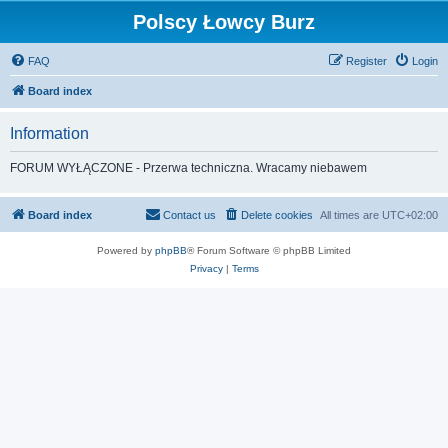
Polscy Łowcy Burz
FAQ
Register
Login
Board index
Information
FORUM WYŁĄCZONE - Przerwa techniczna. Wracamy niebawem
Board index
Contact us
Delete cookies
All times are
UTC+02:00
Powered by
phpBB
® Forum Software © phpBB Limited
Privacy
|
Terms