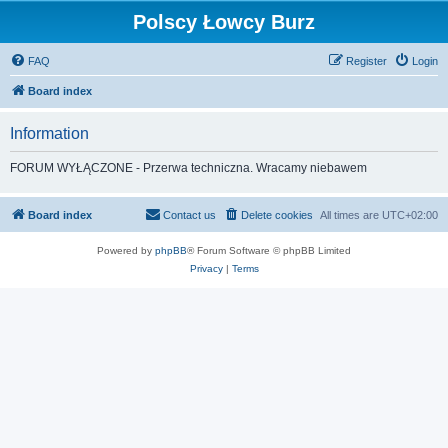
Polscy Łowcy Burz
FAQ
Register
Login
Board index
Information
FORUM WYŁĄCZONE - Przerwa techniczna. Wracamy niebawem
Board index
Contact us
Delete cookies
All times are
UTC+02:00
Powered by
phpBB
® Forum Software © phpBB Limited
Privacy
|
Terms