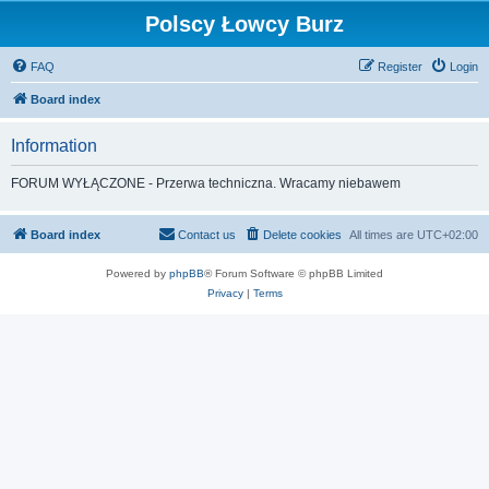
Polscy Łowcy Burz
FAQ
Register
Login
Board index
Information
FORUM WYŁĄCZONE - Przerwa techniczna. Wracamy niebawem
Board index
Contact us
Delete cookies
All times are
UTC+02:00
Powered by
phpBB
® Forum Software © phpBB Limited
Privacy
|
Terms