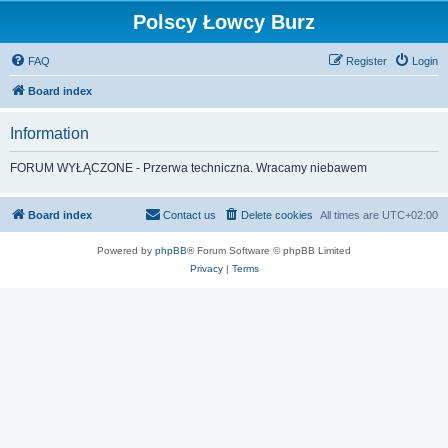
Polscy Łowcy Burz
FAQ
Register
Login
Board index
Information
FORUM WYŁĄCZONE - Przerwa techniczna. Wracamy niebawem
Board index
Contact us
Delete cookies
All times are
UTC+02:00
Powered by
phpBB
® Forum Software © phpBB Limited
Privacy
|
Terms