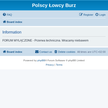
Polscy Łowcy Burz
FAQ
Register
Login
Board index
Information
FORUM WYŁĄCZONE - Przerwa techniczna. Wracamy niebawem
Board index
Contact us
Delete cookies
All times are
UTC+02:00
Powered by
phpBB
® Forum Software © phpBB Limited
Privacy
|
Terms