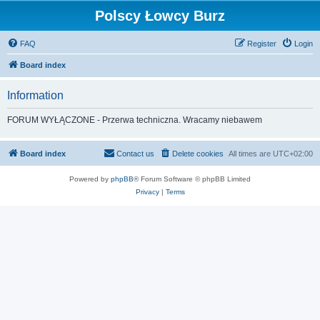
Polscy Łowcy Burz
FAQ
Register
Login
Board index
Information
FORUM WYŁĄCZONE - Przerwa techniczna. Wracamy niebawem
Board index
Contact us
Delete cookies
All times are
UTC+02:00
Powered by
phpBB
® Forum Software © phpBB Limited
Privacy
|
Terms