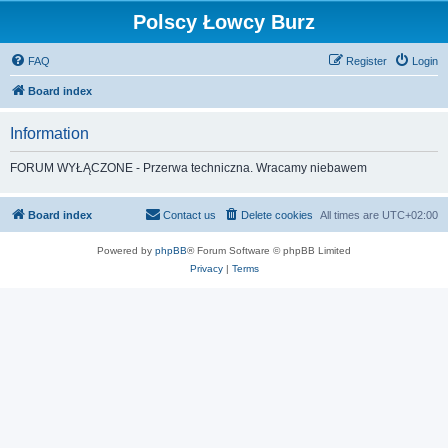
Polscy Łowcy Burz
FAQ
Register
Login
Board index
Information
FORUM WYŁĄCZONE - Przerwa techniczna. Wracamy niebawem
Board index
Contact us
Delete cookies
All times are
UTC+02:00
Powered by
phpBB
® Forum Software © phpBB Limited
Privacy
|
Terms