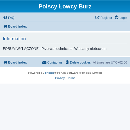
Polscy Łowcy Burz
FAQ
Register
Login
Board index
Information
FORUM WYŁĄCZONE - Przerwa techniczna. Wracamy niebawem
Board index
Contact us
Delete cookies
All times are
UTC+02:00
Powered by
phpBB
® Forum Software © phpBB Limited
Privacy
|
Terms