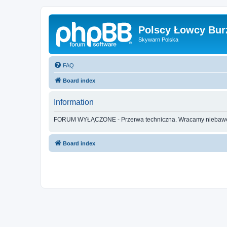
Polscy Łowcy Bur
Skywarn Polska
FAQ
Board index
Information
FORUM WYŁĄCZONE - Przerwa techniczna. Wracamy nieba
Board index