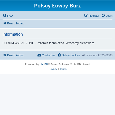
Polscy Łowcy Burz
FAQ
Register
Login
Board index
Information
FORUM WYŁĄCZONE - Przerwa techniczna. Wracamy niebawem
Board index
Contact us
Delete cookies
All times are
UTC+02:00
Powered by
phpBB
® Forum Software © phpBB Limited
Privacy
|
Terms