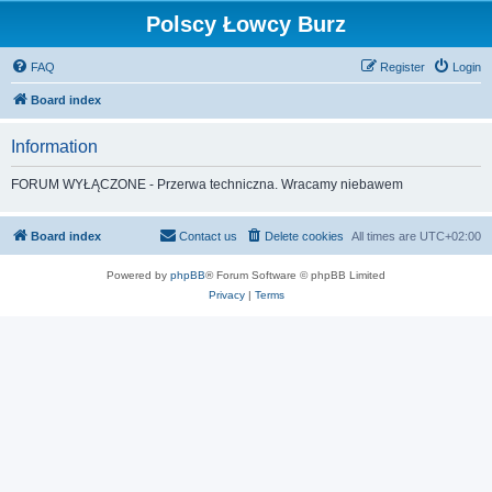
Polscy Łowcy Burz
FAQ
Register
Login
Board index
Information
FORUM WYŁĄCZONE - Przerwa techniczna. Wracamy niebawem
Board index
Contact us
Delete cookies
All times are
UTC+02:00
Powered by
phpBB
® Forum Software © phpBB Limited
Privacy
|
Terms