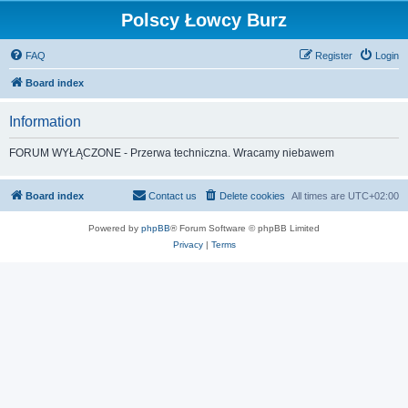
Polscy Łowcy Burz
FAQ
Register
Login
Board index
Information
FORUM WYŁĄCZONE - Przerwa techniczna. Wracamy niebawem
Board index
Contact us
Delete cookies
All times are
UTC+02:00
Powered by
phpBB
® Forum Software © phpBB Limited
Privacy
|
Terms