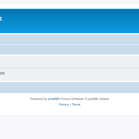
z
wem
Powered by
phpBB
® Forum Software © phpBB Limited
Privacy
|
Terms