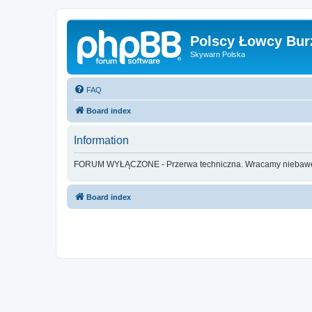
Polscy Łowcy Bur
Skywarn Polska
FAQ
Board index
Information
FORUM WYŁĄCZONE - Przerwa techniczna. Wracamy nieba
Board index