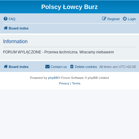
Polscy Łowcy Burz
FAQ
Register
Login
Board index
Information
FORUM WYŁĄCZONE - Przerwa techniczna. Wracamy niebawem
Board index
Contact us
Delete cookies
All times are
UTC+02:00
Powered by
phpBB
® Forum Software © phpBB Limited
Privacy
|
Terms