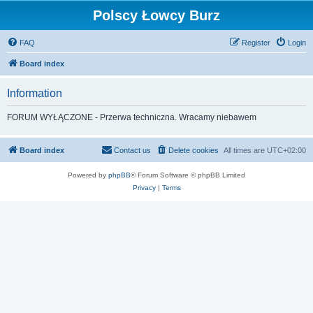
Polscy Łowcy Burz
FAQ
Register
Login
Board index
Information
FORUM WYŁĄCZONE - Przerwa techniczna. Wracamy niebawem
Board index
Contact us
Delete cookies
All times are
UTC+02:00
Powered by
phpBB
® Forum Software © phpBB Limited
Privacy
|
Terms