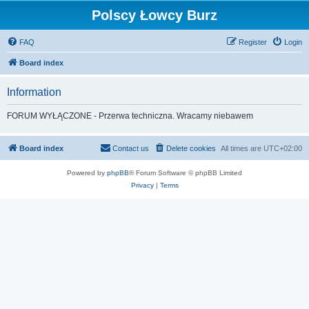
Polscy Łowcy Burz
FAQ
Register
Login
Board index
Information
FORUM WYŁĄCZONE - Przerwa techniczna. Wracamy niebawem
Board index
Contact us
Delete cookies
All times are
UTC+02:00
Powered by
phpBB
® Forum Software © phpBB Limited
Privacy
|
Terms