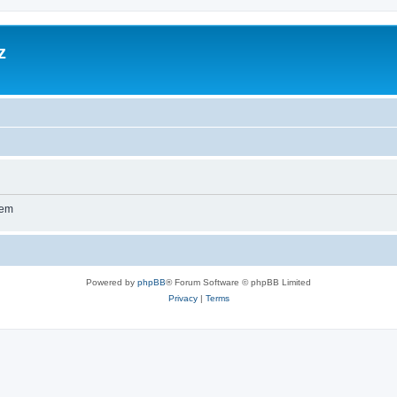
z
wem
Powered by
phpBB
® Forum Software © phpBB Limited
Privacy
|
Terms