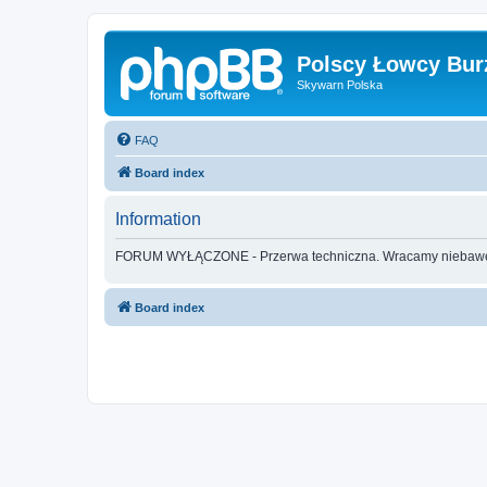
Polscy Łowcy Bur
Skywarn Polska
FAQ
Board index
Information
FORUM WYŁĄCZONE - Przerwa techniczna. Wracamy nieba
Board index