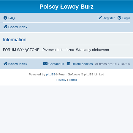
Polscy Łowcy Burz
FAQ
Register
Login
Board index
Information
FORUM WYŁĄCZONE - Przerwa techniczna. Wracamy niebawem
Board index
Contact us
Delete cookies
All times are
UTC+02:00
Powered by
phpBB
® Forum Software © phpBB Limited
Privacy
|
Terms