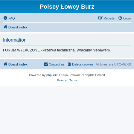
Polscy Łowcy Burz
FAQ
Register
Login
Board index
Information
FORUM WYŁĄCZONE - Przerwa techniczna. Wracamy niebawem
Board index
Contact us
Delete cookies
All times are
UTC+02:00
Powered by
phpBB
® Forum Software © phpBB Limited
Privacy
|
Terms