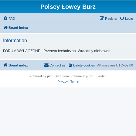
Polscy Łowcy Burz
FAQ
Register
Login
Board index
Information
FORUM WYŁĄCZONE - Przerwa techniczna. Wracamy niebawem
Board index
Contact us
Delete cookies
All times are
UTC+02:00
Powered by
phpBB
® Forum Software © phpBB Limited
Privacy
|
Terms