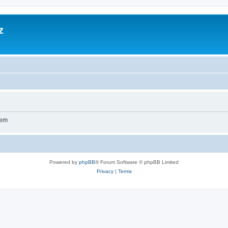
z
wem
Powered by
phpBB
® Forum Software © phpBB Limited
Privacy
|
Terms