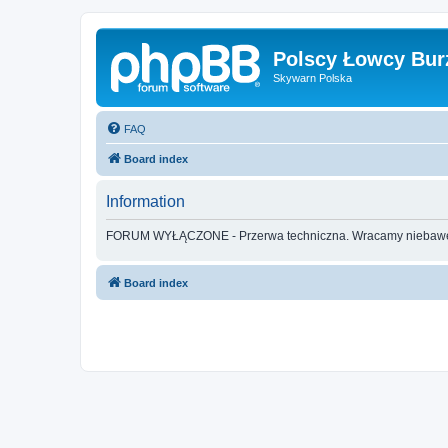
Polscy Łowcy Bur
Skywarn Polska
FAQ
Board index
Information
FORUM WYŁĄCZONE - Przerwa techniczna. Wracamy nieba
Board index