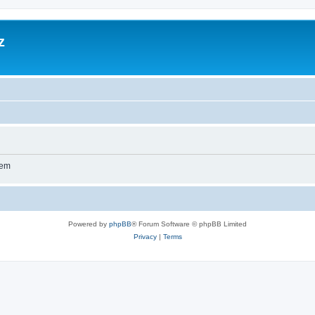
z
wem
Powered by
phpBB
® Forum Software © phpBB Limited
Privacy
|
Terms