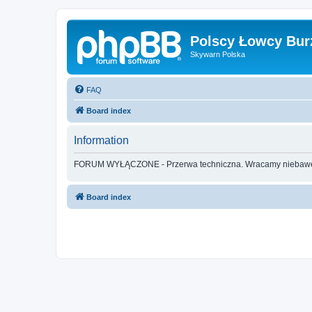
Polscy Łowcy Bur
Skywarn Polska
FAQ
Board index
Information
FORUM WYŁĄCZONE - Przerwa techniczna. Wracamy nieba
Board index