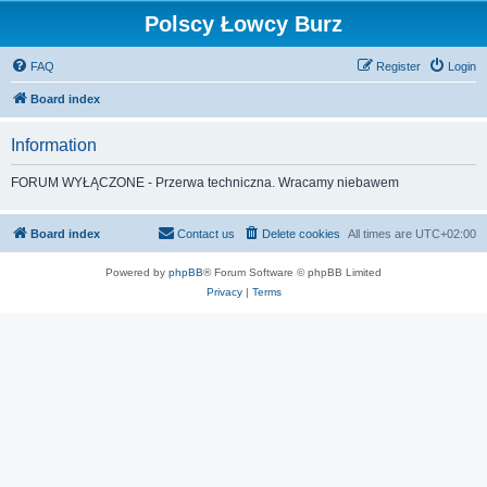
Polscy Łowcy Burz
FAQ
Register
Login
Board index
Information
FORUM WYŁĄCZONE - Przerwa techniczna. Wracamy niebawem
Board index
Contact us
Delete cookies
All times are
UTC+02:00
Powered by
phpBB
® Forum Software © phpBB Limited
Privacy
|
Terms