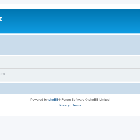
z
wem
Powered by
phpBB
® Forum Software © phpBB Limited
Privacy
|
Terms