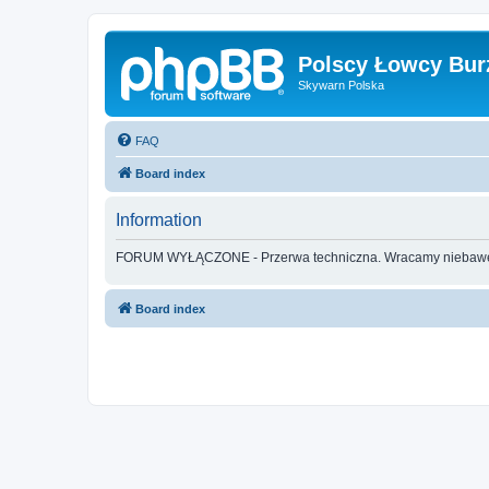
Polscy Łowcy Bur
Skywarn Polska
FAQ
Board index
Information
FORUM WYŁĄCZONE - Przerwa techniczna. Wracamy nieba
Board index