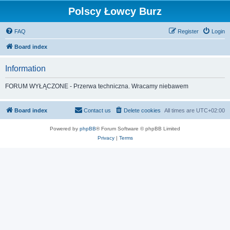
Polscy Łowcy Burz
FAQ
Register
Login
Board index
Information
FORUM WYŁĄCZONE - Przerwa techniczna. Wracamy niebawem
Board index
Contact us
Delete cookies
All times are
UTC+02:00
Powered by
phpBB
® Forum Software © phpBB Limited
Privacy
|
Terms