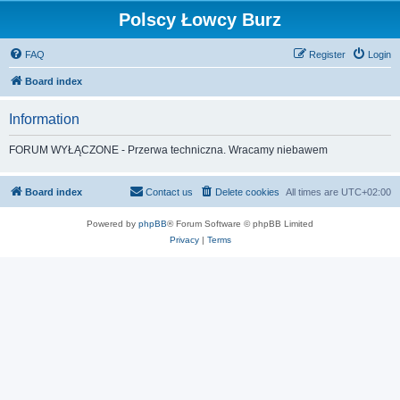
Polscy Łowcy Burz
FAQ
Register
Login
Board index
Information
FORUM WYŁĄCZONE - Przerwa techniczna. Wracamy niebawem
Board index
Contact us
Delete cookies
All times are
UTC+02:00
Powered by
phpBB
® Forum Software © phpBB Limited
Privacy
|
Terms