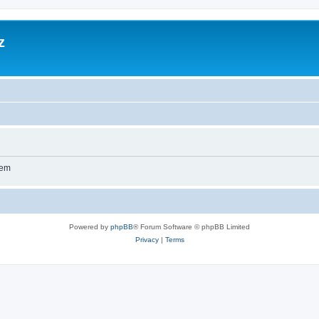
z
wem
Powered by
phpBB
® Forum Software © phpBB Limited
Privacy
|
Terms