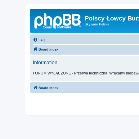
Polscy Łowcy Bur
Skywarn Polska
FAQ
Board index
Information
FORUM WYŁĄCZONE - Przerwa techniczna. Wracamy nieba
Board index