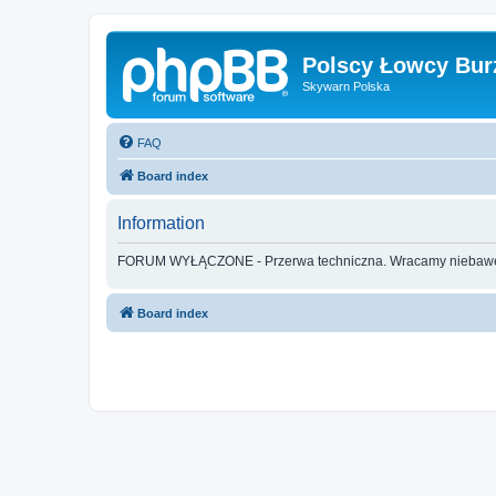
Polscy Łowcy Bur
Skywarn Polska
FAQ
Board index
Information
FORUM WYŁĄCZONE - Przerwa techniczna. Wracamy nieba
Board index