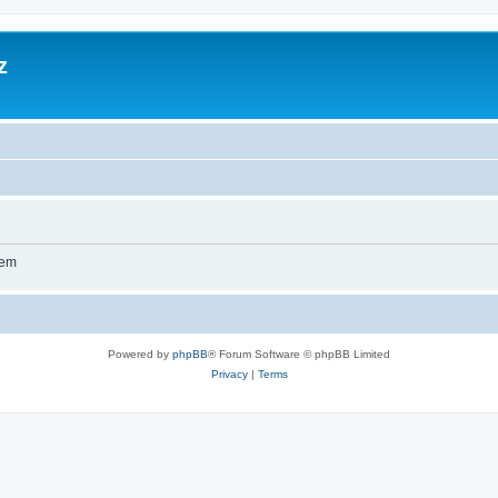
z
wem
Powered by
phpBB
® Forum Software © phpBB Limited
Privacy
|
Terms