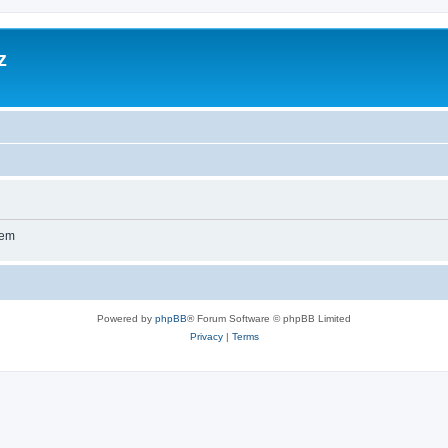
z
wem
Powered by
phpBB
® Forum Software © phpBB Limited
Privacy
|
Terms