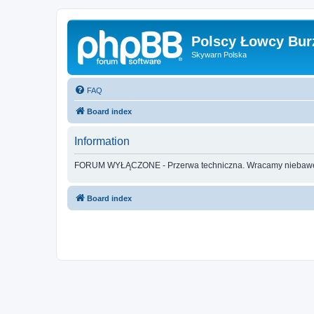
Polscy Łowcy Bur
Skywarn Polska
FAQ
Board index
Information
FORUM WYŁĄCZONE - Przerwa techniczna. Wracamy nieba
Board index