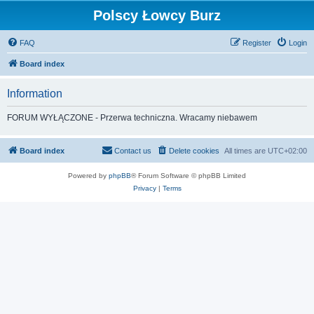
Polscy Łowcy Burz
FAQ
Register
Login
Board index
Information
FORUM WYŁĄCZONE - Przerwa techniczna. Wracamy niebawem
Board index
Contact us
Delete cookies
All times are
UTC+02:00
Powered by
phpBB
® Forum Software © phpBB Limited
Privacy
|
Terms