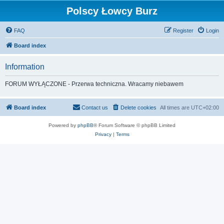
Polscy Łowcy Burz
FAQ
Register
Login
Board index
Information
FORUM WYŁĄCZONE - Przerwa techniczna. Wracamy niebawem
Board index
Contact us
Delete cookies
All times are
UTC+02:00
Powered by
phpBB
® Forum Software © phpBB Limited
Privacy
|
Terms