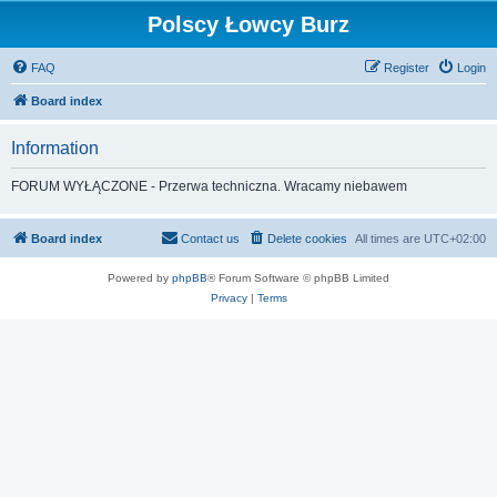
Polscy Łowcy Burz
FAQ
Register
Login
Board index
Information
FORUM WYŁĄCZONE - Przerwa techniczna. Wracamy niebawem
Board index
Contact us
Delete cookies
All times are
UTC+02:00
Powered by
phpBB
® Forum Software © phpBB Limited
Privacy
|
Terms