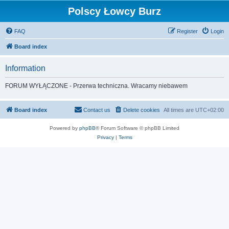
Polscy Łowcy Burz
FAQ
Register
Login
Board index
Information
FORUM WYŁĄCZONE - Przerwa techniczna. Wracamy niebawem
Board index
Contact us
Delete cookies
All times are
UTC+02:00
Powered by
phpBB
® Forum Software © phpBB Limited
Privacy
|
Terms