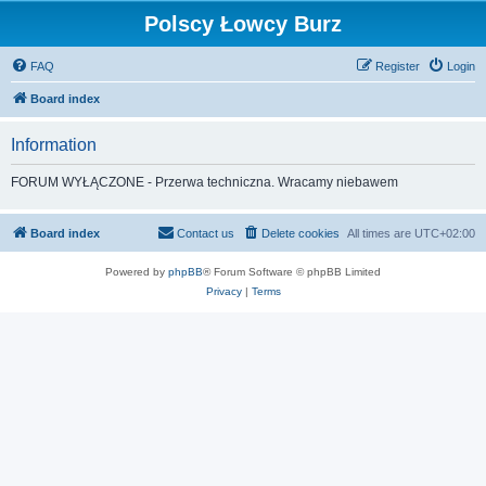
Polscy Łowcy Burz
FAQ
Register
Login
Board index
Information
FORUM WYŁĄCZONE - Przerwa techniczna. Wracamy niebawem
Board index
Contact us
Delete cookies
All times are
UTC+02:00
Powered by
phpBB
® Forum Software © phpBB Limited
Privacy
|
Terms