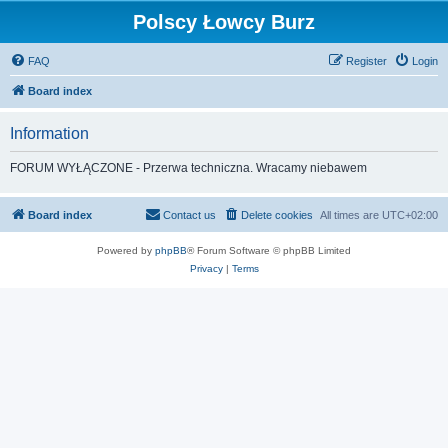
Polscy Łowcy Burz
FAQ
Register
Login
Board index
Information
FORUM WYŁĄCZONE - Przerwa techniczna. Wracamy niebawem
Board index
Contact us
Delete cookies
All times are
UTC+02:00
Powered by
phpBB
® Forum Software © phpBB Limited
Privacy
|
Terms