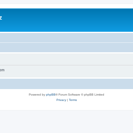
z
wem
Powered by
phpBB
® Forum Software © phpBB Limited
Privacy
|
Terms