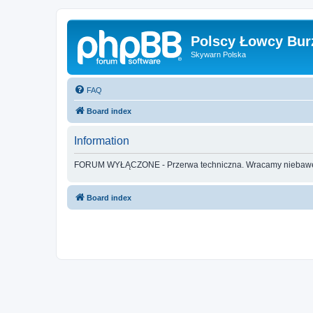
Polscy Łowcy Bur
Skywarn Polska
FAQ
Board index
Information
FORUM WYŁĄCZONE - Przerwa techniczna. Wracamy nieba
Board index