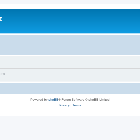
z
wem
Powered by
phpBB
® Forum Software © phpBB Limited
Privacy
|
Terms