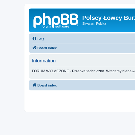
Polscy Łowcy Bur
Skywarn Polska
FAQ
Board index
Information
FORUM WYŁĄCZONE - Przerwa techniczna. Wracamy nieba
Board index