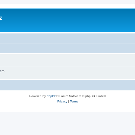
z
wem
Powered by
phpBB
® Forum Software © phpBB Limited
Privacy
|
Terms