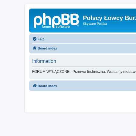
Polscy Łowcy Bur
Skywarn Polska
FAQ
Board index
Information
FORUM WYŁĄCZONE - Przerwa techniczna. Wracamy nieba
Board index