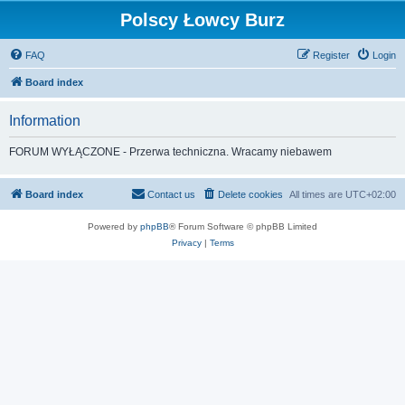
Polscy Łowcy Burz
FAQ
Register
Login
Board index
Information
FORUM WYŁĄCZONE - Przerwa techniczna. Wracamy niebawem
Board index
Contact us
Delete cookies
All times are
UTC+02:00
Powered by
phpBB
® Forum Software © phpBB Limited
Privacy
|
Terms