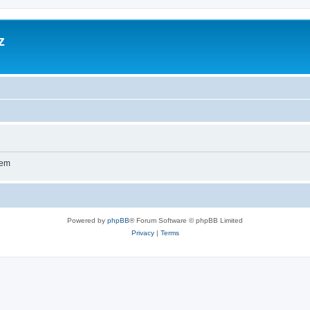
z
wem
Powered by
phpBB
® Forum Software © phpBB Limited
Privacy
|
Terms