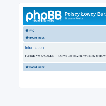
Polscy Łowcy Bur
Skywarn Polska
FAQ
Board index
Information
FORUM WYŁĄCZONE - Przerwa techniczna. Wracamy nieba
Board index