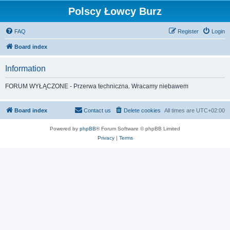
Polscy Łowcy Burz
FAQ
Register
Login
Board index
Information
FORUM WYŁĄCZONE - Przerwa techniczna. Wracamy niebawem
Board index
Contact us
Delete cookies
All times are
UTC+02:00
Powered by
phpBB
® Forum Software © phpBB Limited
Privacy
|
Terms