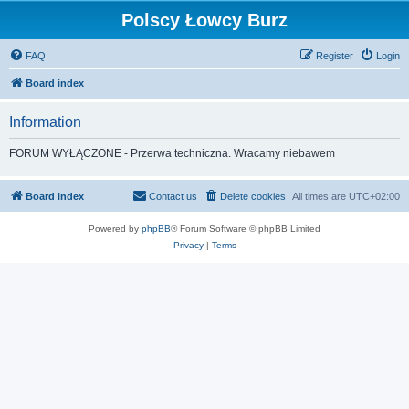
Polscy Łowcy Burz
FAQ
Register
Login
Board index
Information
FORUM WYŁĄCZONE - Przerwa techniczna. Wracamy niebawem
Board index
Contact us
Delete cookies
All times are
UTC+02:00
Powered by
phpBB
® Forum Software © phpBB Limited
Privacy
|
Terms