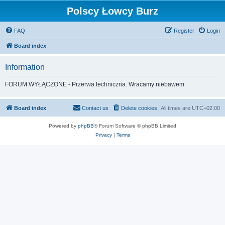
Polscy Łowcy Burz
FAQ
Register
Login
Board index
Information
FORUM WYŁĄCZONE - Przerwa techniczna. Wracamy niebawem
Board index
Contact us
Delete cookies
All times are
UTC+02:00
Powered by
phpBB
® Forum Software © phpBB Limited
Privacy
|
Terms