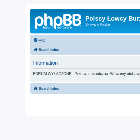
Polscy Łowcy Bur
Skywarn Polska
FAQ
Board index
Information
FORUM WYŁĄCZONE - Przerwa techniczna. Wracamy nieba
Board index