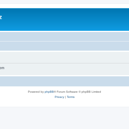
z
wem
Powered by
phpBB
® Forum Software © phpBB Limited
Privacy
|
Terms