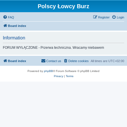
Polscy Łowcy Burz
FAQ
Register
Login
Board index
Information
FORUM WYŁĄCZONE - Przerwa techniczna. Wracamy niebawem
Board index
Contact us
Delete cookies
All times are
UTC+02:00
Powered by
phpBB
® Forum Software © phpBB Limited
Privacy
|
Terms