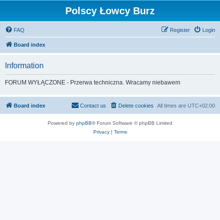
Polscy Łowcy Burz
FAQ
Register
Login
Board index
Information
FORUM WYŁĄCZONE - Przerwa techniczna. Wracamy niebawem
Board index
Contact us
Delete cookies
All times are
UTC+02:00
Powered by
phpBB
® Forum Software © phpBB Limited
Privacy
|
Terms