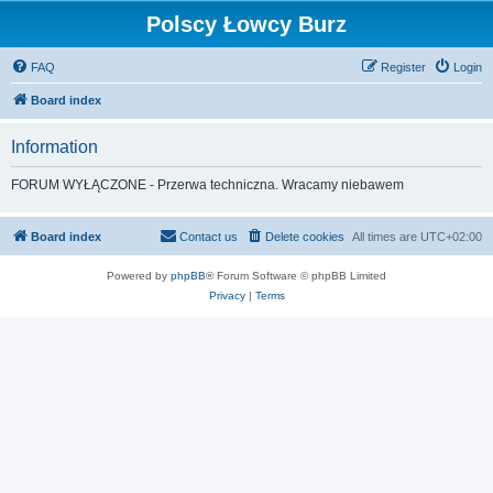
Polscy Łowcy Burz
FAQ
Register
Login
Board index
Information
FORUM WYŁĄCZONE - Przerwa techniczna. Wracamy niebawem
Board index
Contact us
Delete cookies
All times are
UTC+02:00
Powered by
phpBB
® Forum Software © phpBB Limited
Privacy
|
Terms