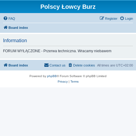
Polscy Łowcy Burz
FAQ
Register
Login
Board index
Information
FORUM WYŁĄCZONE - Przerwa techniczna. Wracamy niebawem
Board index
Contact us
Delete cookies
All times are
UTC+02:00
Powered by
phpBB
® Forum Software © phpBB Limited
Privacy
|
Terms