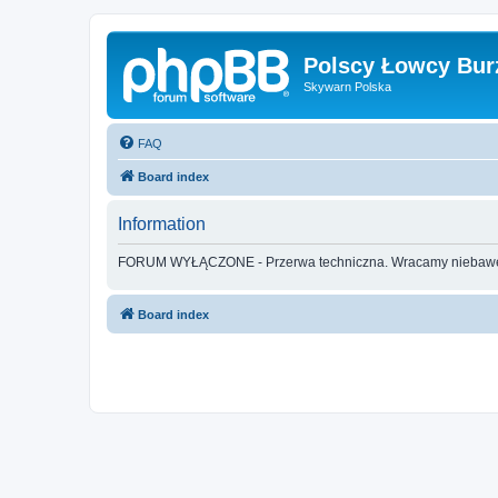
Polscy Łowcy Bur
Skywarn Polska
FAQ
Board index
Information
FORUM WYŁĄCZONE - Przerwa techniczna. Wracamy nieba
Board index