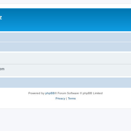
z
wem
Powered by
phpBB
® Forum Software © phpBB Limited
Privacy
|
Terms